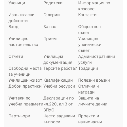
Ученици
Родители
Информация по
класове
Извънкласни
Галерии
Контакти
дейности
Вход
За нас
Обществен
съвет
Училищно
Прием
Училищен
настоятелство
ученически
съвет
Отчети
Училищна
Административни
документация
услуги
Свободни места
Търсите работа?
Традиции
за ученици
Училищен живот
Квалификации
Полезни връзки
Добри практики
Учебни ресурси
Отличия и
награди
Учители по
Декларации по
Защита на
учебни предмети
чл.220, ал.3 от
личните данни
ЗПУО
Партньори
Често задавани
Проекти и
въпроси
национални