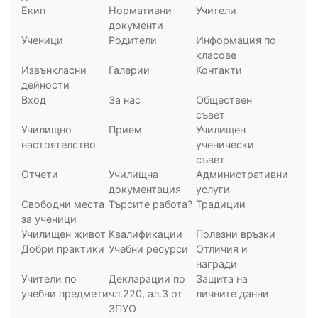
Екип
Нормативни
Учители
документи
Ученици
Родители
Информация по
класове
Извънкласни
Галерии
Контакти
дейности
Вход
За нас
Обществен
съвет
Училищно
Прием
Училищен
настоятелство
ученически
съвет
Отчети
Училищна
Административни
документация
услуги
Свободни места
Търсите работа?
Традиции
за ученици
Училищен живот
Квалификации
Полезни връзки
Добри практики
Учебни ресурси
Отличия и
награди
Учители по
Декларации по
Защита на
учебни предмети
чл.220, ал.3 от
личните данни
ЗПУО