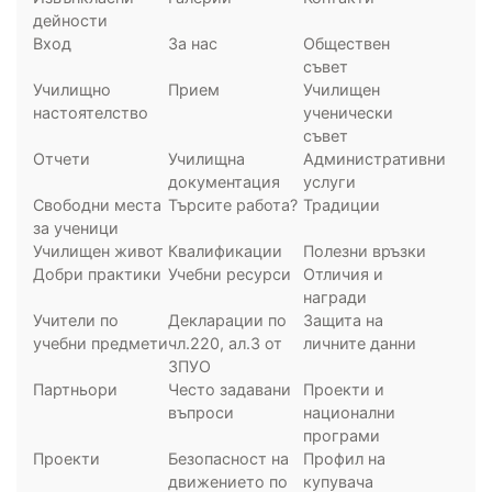
дейности
Вход
За нас
Обществен
съвет
Училищно
Прием
Училищен
настоятелство
ученически
съвет
Отчети
Училищна
Административни
документация
услуги
Свободни места
Търсите работа?
Традиции
за ученици
Училищен живот
Квалификации
Полезни връзки
Добри практики
Учебни ресурси
Отличия и
награди
Учители по
Декларации по
Защита на
учебни предмети
чл.220, ал.3 от
личните данни
ЗПУО
Партньори
Често задавани
Проекти и
въпроси
национални
програми
Проекти
Безопасност на
Профил на
движението по
купувача