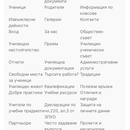
документи
Ученици
Родители
Информация по
класове
Извънкласни
Галерии
Контакти
дейности
Вход
За нас
Обществен
съвет
Училищно
Прием
Училищен
настоятелство
ученически
съвет
Отчети
Училищна
Административни
документация
услуги
Свободни места
Търсите работа?
Традиции
за ученици
Училищен живот
Квалификации
Полезни връзки
Добри практики
Учебни ресурси
Отличия и
награди
Учители по
Декларации по
Защита на
учебни предмети
чл.220, ал.3 от
личните данни
ЗПУО
Партньори
Често задавани
Проекти и
въпроси
национални