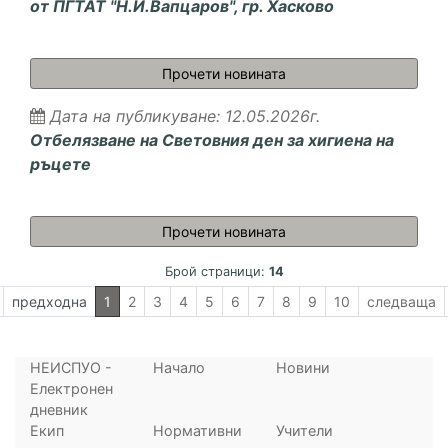
от ПГТАТ "Н.Й.Вапцаров", гр. Хасково
Среща на седмокласниц
Прочети новината
Дата на публикуване: 12.05.2026г.
Отбелязване на Световния ден за хигиена на
ръцете
Отбелязване на Светов
Прочети новината
Брой страници:
14
текуща
предходна
1
2
3
4
5
6
7
8
9
10
следваща
НЕИСПУО -
Начало
Новини
Електронен
дневник
Екип
Нормативни
Учители