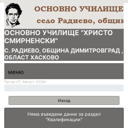
ОСНОВНО УЧИЛИЩЕ "ХРИСТО
СМИРНЕНСКИ"
С. РАДИЕВО, ОБЩИНА ДИМИТРОВГРАД ,
ОБЛАСТ ХАСКОВО
меню горно
меню
меню
Петък 07, Август 2026г.
Изход
Няма въведени данни за раздел
"Квалификации"