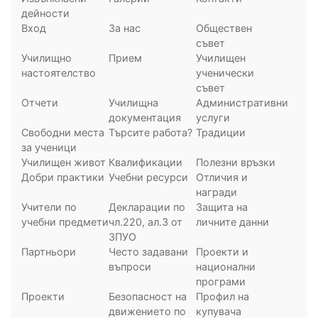
дейности
Вход
За нас
Обществен
съвет
Училищно
Прием
Училищен
настоятелство
ученически
съвет
Отчети
Училищна
Административни
документация
услуги
Свободни места
Търсите работа?
Традиции
за ученици
Училищен живот
Квалификации
Полезни връзки
Добри практики
Учебни ресурси
Отличия и
награди
Учители по
Декларации по
Защита на
учебни предмети
чл.220, ал.3 от
личните данни
ЗПУО
Партньори
Често задавани
Проекти и
въпроси
национални
програми
Проекти
Безопасност на
Профил на
движението по
купувача