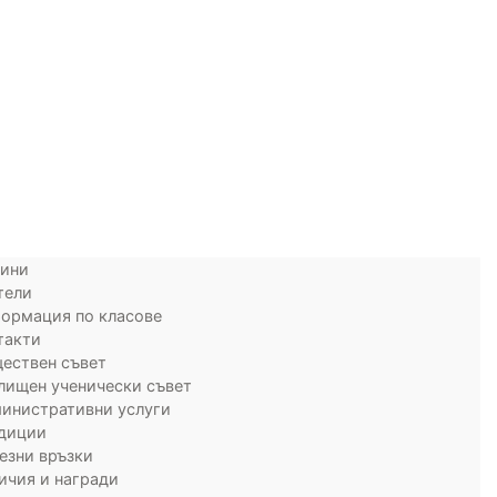
ини
тели
ормация по класове
такти
ествен съвет
лищен ученически съвет
инистративни услуги
диции
езни връзки
ичия и награди