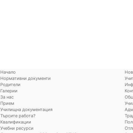
Начало
Нов
Нормативни документи
Учи
Родители
Инф
Галерии
Кон
За нас
Общ
Прием
Учи
Училищна документация
Адм
Търсите работа?
Тра
Квалификации
Пол
Учебни ресурси
Отл